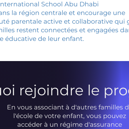
nternational School Abu Dhabi
dans la région centrale et encourage une
 parentale active et collaborative qui 
milles restent connectées et engagées d
e éducative de leur enfant.
oi rejoindre le p
En vous associant à d'autres familles 
l'école de votre enfant, vous pouvez
accéder à un régime d'assurance