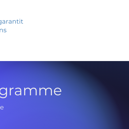
garantit
ans
rogramme
de