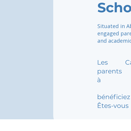
Scho
Situated in A
engaged pare
and academica
Les
C
parents
à
bénéficiez 
Êtes-vous 