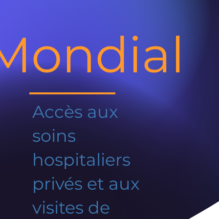
Mondial
Accès aux
soins
hospitaliers
privés et aux
visites de