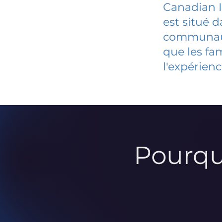
Canadian I
est situé 
communauté
que les fa
l'expérienc
Pourqu