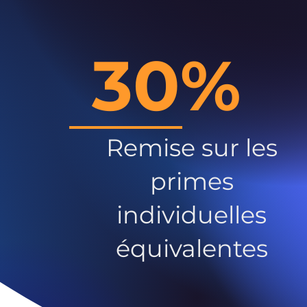
30%
Remise sur les
primes
individuelles
équivalentes