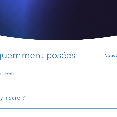
équemment posées
 l'école
y insurer?