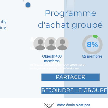
Programme
ally
d'achat groupé
ing
Adam Caar
8%
Promoteur
Objectif 400
32 membres
membres
Utilisez cet espace pour vous présenter et
partager votre parcours professionnel.
PARTAGER
REJOINDRE LE GROUPE
Votre école n'est pas