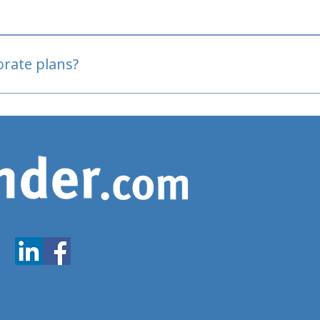
oved
porate plans?