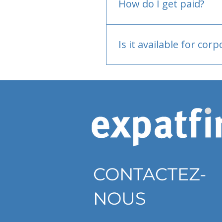
How do I get paid?
Bank or PayPal, once appr
Is it available for cor
Currently individual only
CONTACTEZ-
NOUS