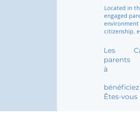
Located in th
engaged pare
environment t
citizenship, 
Les
C
parents
à
bénéficiez 
Êtes-vous 