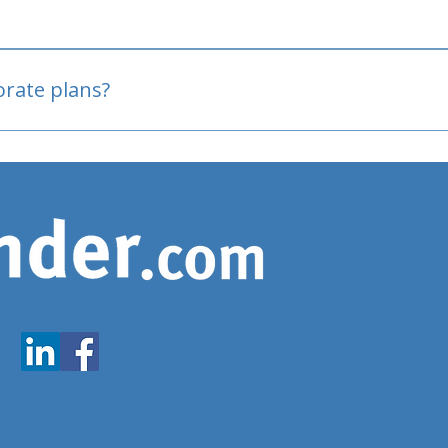
oved
porate plans?