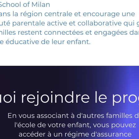
chool of Milan
dans la région centrale et encourage une
 parentale active et collaborative qui 
milles restent connectées et engagées d
e éducative de leur enfant.
oi rejoindre le p
En vous associant à d'autres familles 
l'école de votre enfant, vous pouvez
accéder à un régime d'assurance