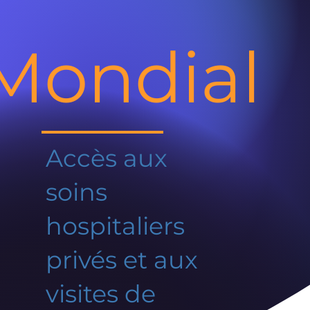
Mondial
Accès aux
soins
hospitaliers
privés et aux
visites de