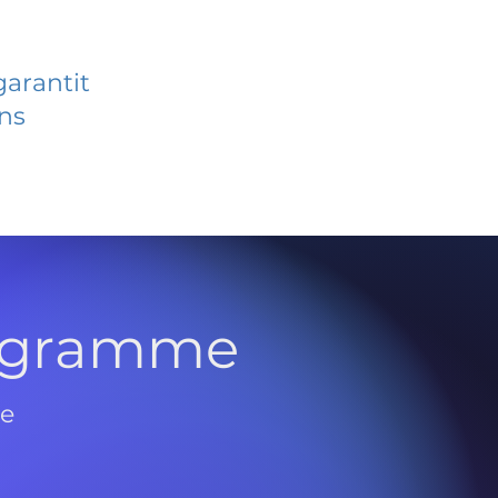
garantit
ans
rogramme
de