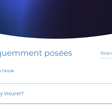
équemment posées
 l'école
y insurer?