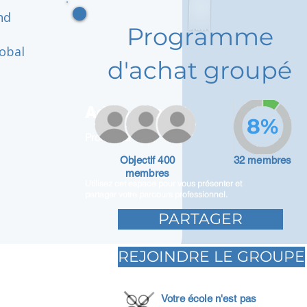
nd
Programme
lobal
d'achat groupé
Adam Caar
8%
Promoteur
Objectif 400
32 membres
membres
Utilisez cet espace pour vous présenter et
partager votre parcours professionnel.
PARTAGER
REJOINDRE LE GROUPE
Votre école n'est pas