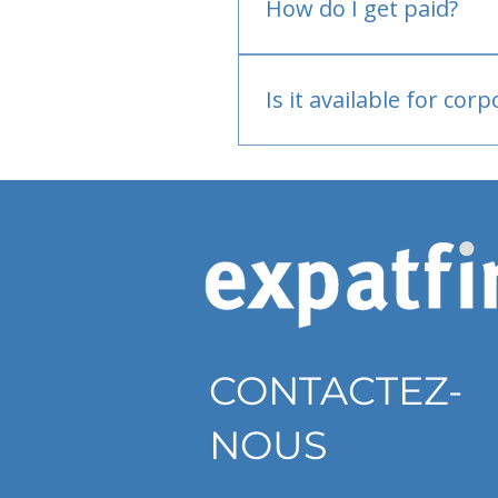
How do I get paid?
Bank or PayPal, once appr
Is it available for cor
Currently individual only
CONTACTEZ-
NOUS