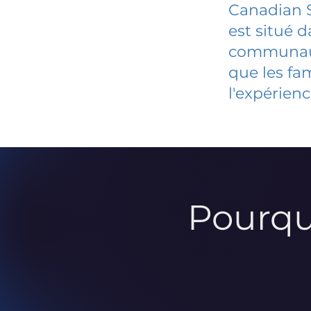
Canadian S
est situé 
communauté
que les fa
l'expérienc
Pourqu