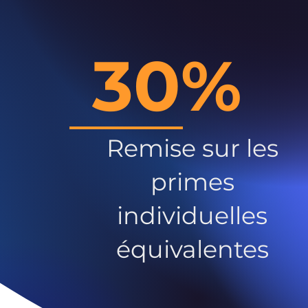
30%
Remise sur les
primes
individuelles
équivalentes