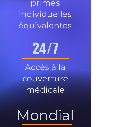
primes
individuelles
équivalentes
24/7
Accès à la
couverture
médicale
Mondial