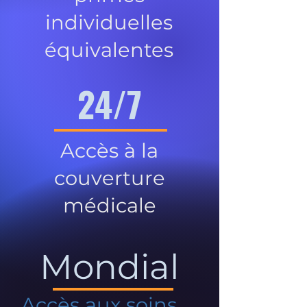
individuelles
équivalentes
24/7
Accès à la
couverture
médicale
Mondial
Accès aux soins