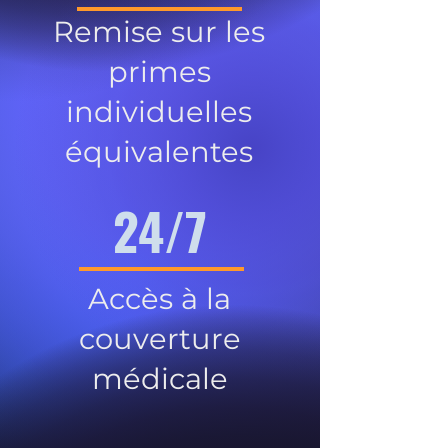
Remise sur les
primes
individuelles
équivalentes
24/7
Accès à la
couverture
médicale