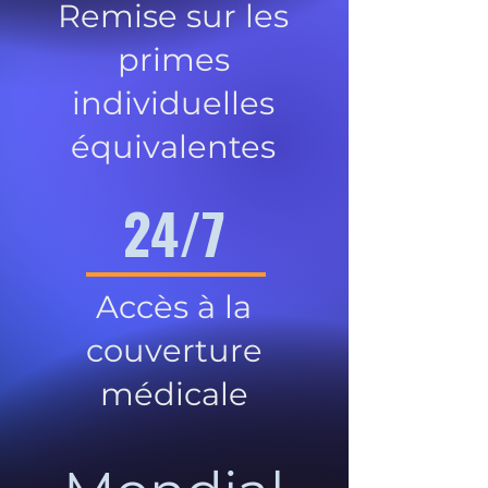
Remise sur les
primes
individuelles
équivalentes
24/7
Accès à la
couverture
médicale