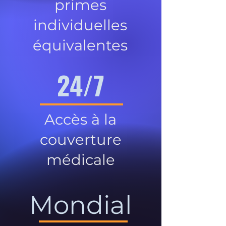
primes
individuelles
équivalentes
24/7
Accès à la
couverture
médicale
Mondial