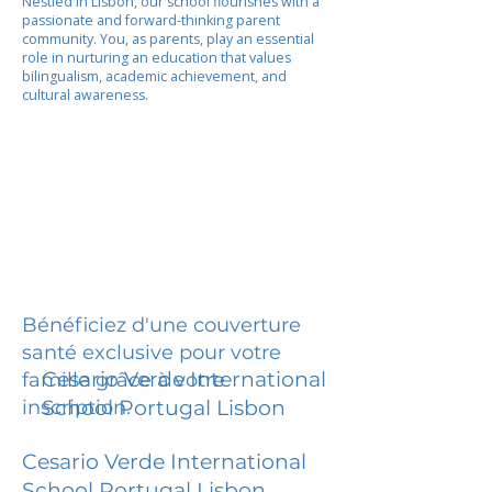
Nestled in Lisbon, our school flourishes with a
passionate and forward-thinking parent
community. You, as parents, play an essential
role in nurturing an education that values
bilingualism, academic achievement, and
cultural awareness.
Bénéficiez d'une couverture
santé exclusive pour votre
Cesario Verde International
famille grâce à votre
inscription.
School Portugal Lisbon
Cesario Verde International
School Portugal Lisbon