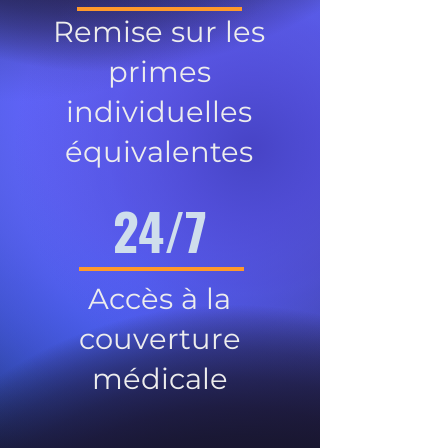
Remise sur les
primes
individuelles
équivalentes
24/7
Accès à la
couverture
médicale