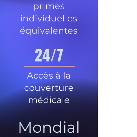
primes
individuelles
équivalentes
24/7
Accès à la
couverture
médicale
Mondial