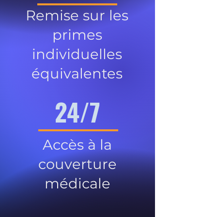
Remise sur les
primes
individuelles
équivalentes
24/7
Accès à la
couverture
médicale