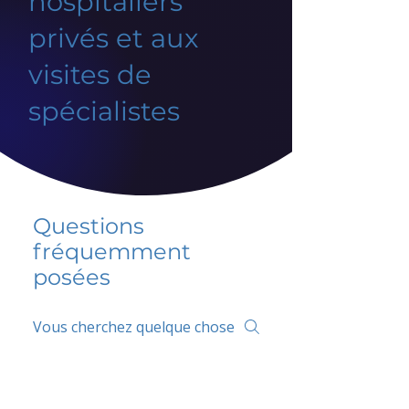
hospitaliers
privés et aux
visites de
spécialistes
Questions
fréquemment
posées
5 percent FAQ
FAQ de l'école