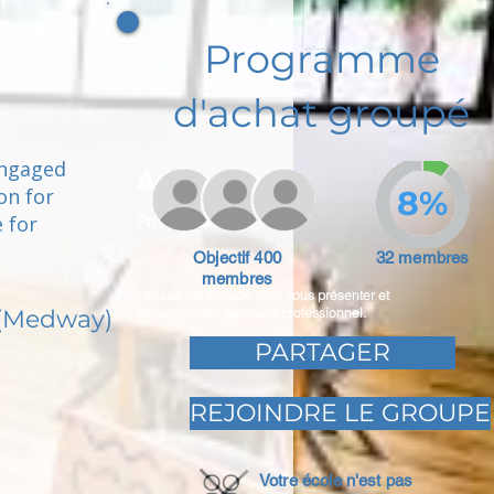
l
Programme
d'achat groupé
engaged
Adam Caar
on for
8%
e for
Promoteur
Objectif 400
32 membres
membres
Utilisez cet espace pour vous présenter et
 (Medway)
partager votre parcours professionnel.
PARTAGER
REJOINDRE LE GROUPE
Votre école n'est pas