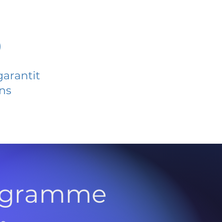
)
garantit
ans
rogramme