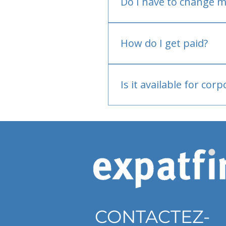
Do I have to change m
No.
How do I get paid?
Bank or PayPal, once appr
Is it available for cor
Currently individual only
CONTACTEZ-