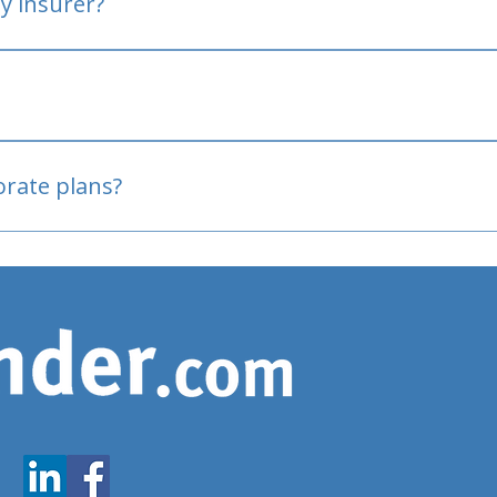
y insurer?
oved
porate plans?