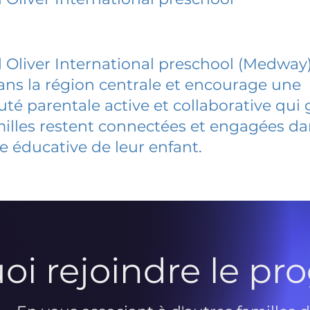
 Oliver International preschool (Medway
dans la région centrale et encourage une
 parentale active et collaborative qui 
milles restent connectées et engagées d
e éducative de leur enfant.
oi rejoindre le p