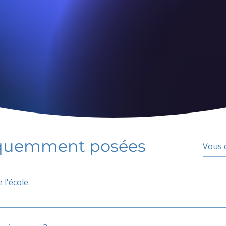
équemment posées
 l'école