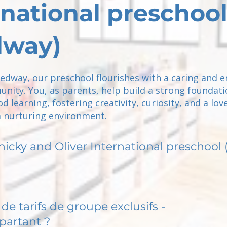
rnational preschoo
dway)
Medway, our preschool flourishes with a caring and 
nity. You, as parents, help build a strong foundati
d learning, fostering creativity, curiosity, and a lov
a nurturing environment.
hicky and Oliver International preschool
de tarifs de groupe exclusifs -
partant ?