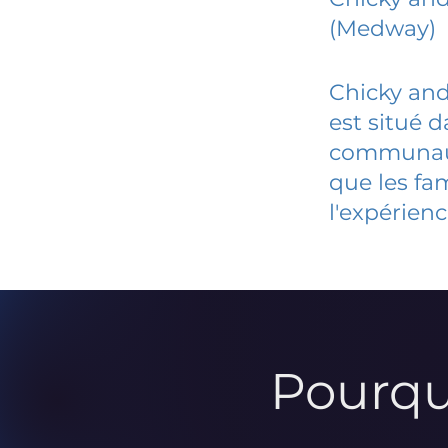
(Medway)
Chicky and
est situé 
communauté
que les fa
l'expérienc
Pourqu