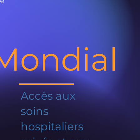
de
Mondial
Accès aux
soins
hospitaliers