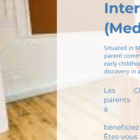
Inte
(Me
Situated in 
parent commu
early childhoo
discovery in 
Les
C
parents
à
bénéficiez 
Êtes-vous 