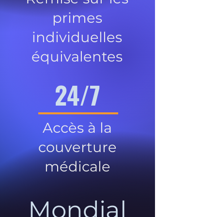
primes
individuelles
équivalentes
24/7
Accès à la
couverture
médicale
Mondial