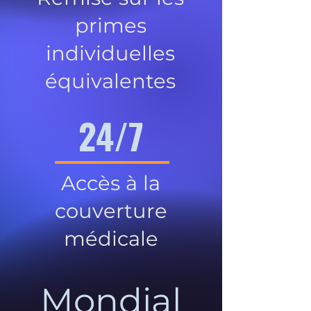
primes
individuelles
équivalentes
24/7
Accès à la
couverture
médicale
Mondial