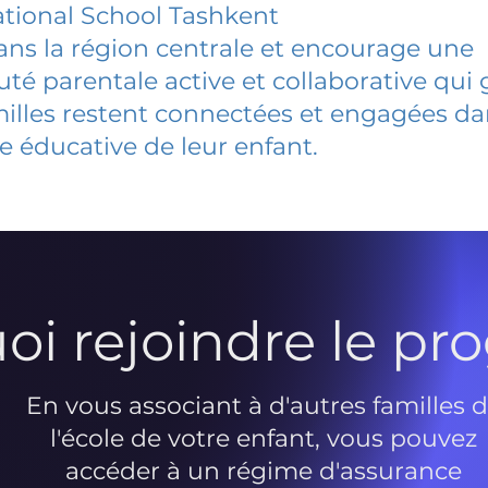
ational School Tashkent
dans la région centrale et encourage une
 parentale active et collaborative qui 
milles restent connectées et engagées d
e éducative de leur enfant.
oi rejoindre le p
En vous associant à d'autres familles 
l'école de votre enfant, vous pouvez
accéder à un régime d'assurance