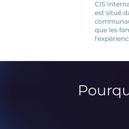
CIS Intern
est situé 
communauté
que les fa
l'expérienc
Pourqu