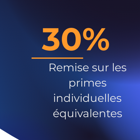
30%
Remise sur les
primes
individuelles
équivalentes