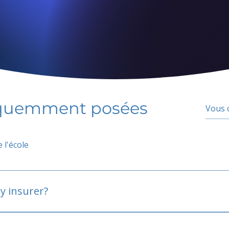
équemment posées
 l'école
y insurer?