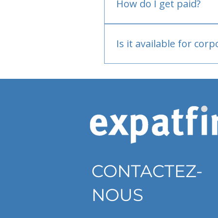
How do I get paid?
Bank or PayPal, once appr
Is it available for cor
Currently individual only
CONTACTEZ-
NOUS