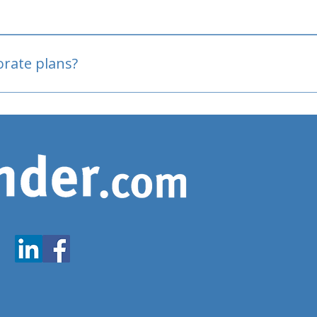
oved
porate plans?