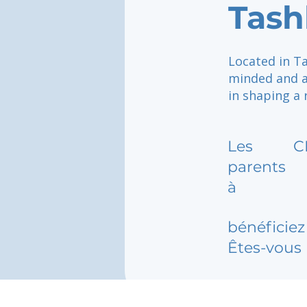
Tash
Located in Ta
minded and ac
in shaping a 
Les
C
parents
à
bénéficiez 
Êtes-vous 