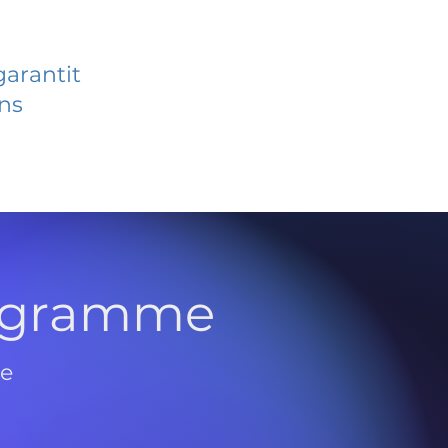
garantit
ans
rogramme
de