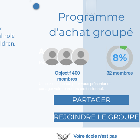
Programme
y
d'achat groupé
l role
ldren.
Adam Caar
8%
Promoteur
Objectif 400
32 membres
membres
Utilisez cet espace pour vous présenter et
partager votre parcours professionnel.
PARTAGER
REJOINDRE LE GROUPE
Votre école n'est pas