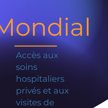
Mondial
Accès aux
soins
hospitaliers
privés et aux
visites de