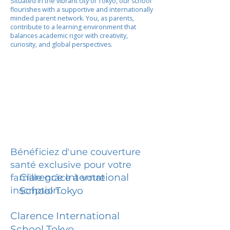
Situated in the vibrant city of Tokyo, our school
flourishes with a supportive and internationally
minded parent network. You, as parents,
contribute to a learning environment that
balances academic rigor with creativity,
curiosity, and global perspectives.
Bénéficiez d'une couverture
santé exclusive pour votre
Clarence International
famille grâce à votre
inscription.
School Tokyo
Clarence International
School Tokyo