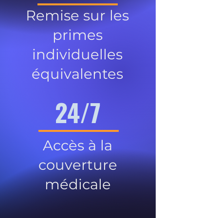
Remise sur les
primes
individuelles
équivalentes
24/7
Accès à la
couverture
médicale