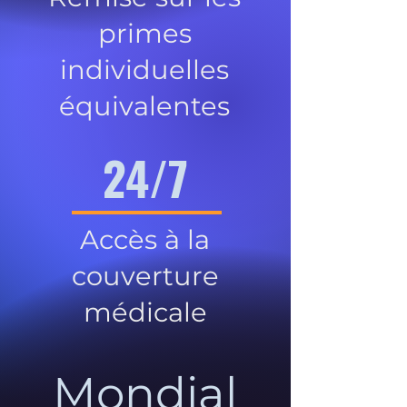
primes
individuelles
équivalentes
24/7
Accès à la
couverture
médicale
Mondial