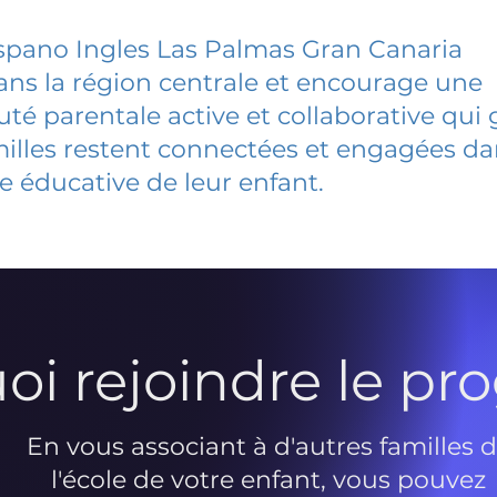
spano Ingles Las Palmas Gran Canaria
dans la région centrale et encourage une
 parentale active et collaborative qui 
milles restent connectées et engagées d
e éducative de leur enfant.
oi rejoindre le p
En vous associant à d'autres familles 
l'école de votre enfant, vous pouvez