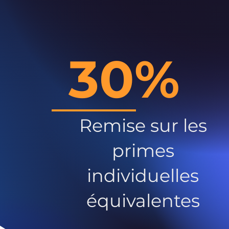
30%
Remise sur les
primes
individuelles
équivalentes