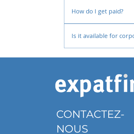
No.
How do I get paid?
Bank or PayPal, once appr
Is it available for cor
Currently individual only
CONTACTEZ-
NOUS