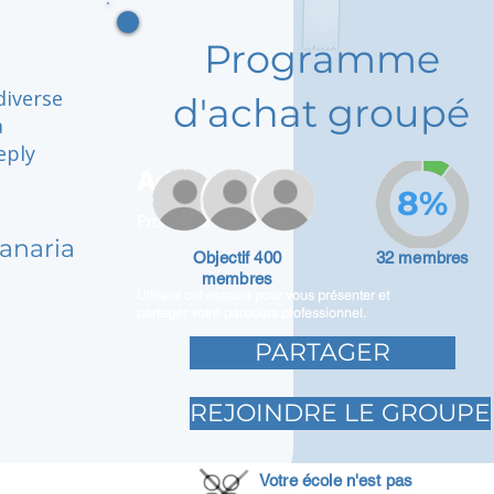
Programme
diverse
d'achat groupé
a
eply
Adam Caar
8%
Promoteur
anaria
Objectif 400
32 membres
membres
Utilisez cet espace pour vous présenter et
partager votre parcours professionnel.
PARTAGER
REJOINDRE LE GROUPE
Votre école n'est pas