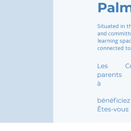
Palm
Situated in t
and committe
learning spa
connected to 
Les
C
parents
à
bénéficiez 
Êtes-vous 