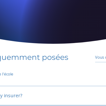
équemment posées
 l'école
y insurer?