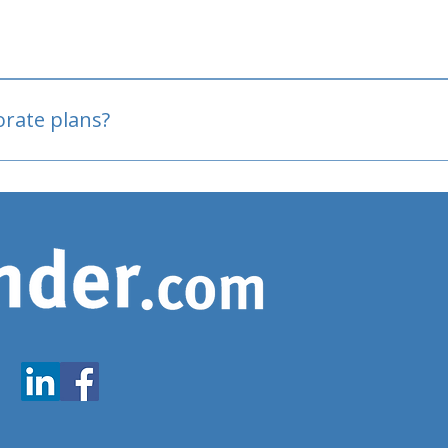
oved
porate plans?