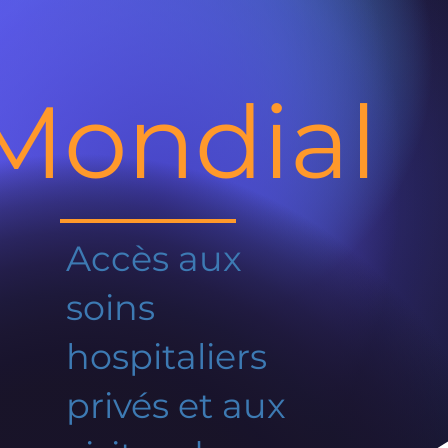
Mondial
Accès aux
soins
hospitaliers
privés et aux