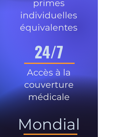
primes
individuelles
équivalentes
24/7
Accès à la
couverture
médicale
Mondial