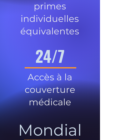
primes
individuelles
équivalentes
24/7
Accès à la
couverture
médicale
Mondial