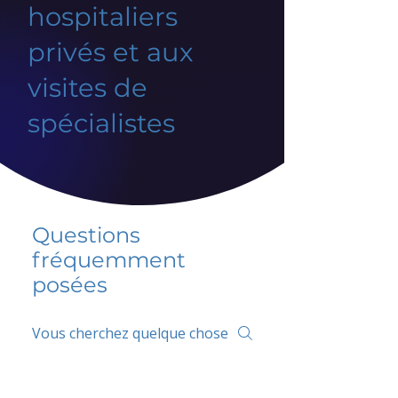
hospitaliers
privés et aux
visites de
spécialistes
Questions
fréquemment
posées
5 percent FAQ
FAQ de l'école