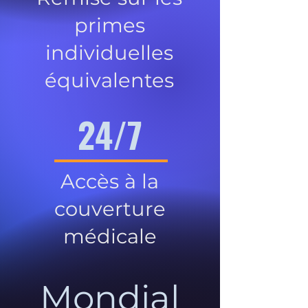
primes
individuelles
équivalentes
24/7
Accès à la
couverture
médicale
Mondial