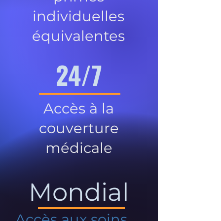
individuelles
équivalentes
24/7
Accès à la
couverture
médicale
Mondial
Accès aux soins