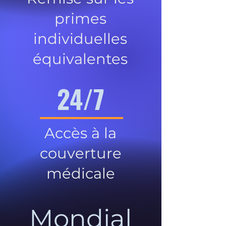
primes
individuelles
équivalentes
24/7
Accès à la
couverture
médicale
Mondial