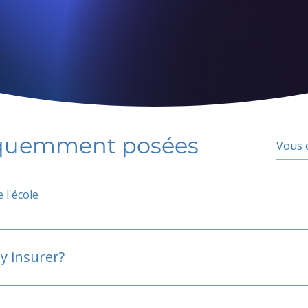
équemment posées
 l'école
y insurer?