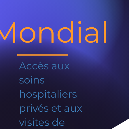
Mondial
Accès aux
soins
hospitaliers
privés et aux
visites de