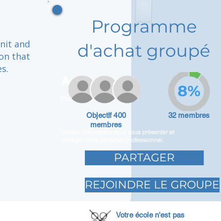
Programme
knit and
d'achat groupé
on that
s.
Adam Caar
8%
Promoteur
Objectif 400
32 membres
membres
Utilisez cet espace pour vous présenter et
partager votre parcours professionnel.
PARTAGER
REJOINDRE LE GROUPE
Votre école n'est pas