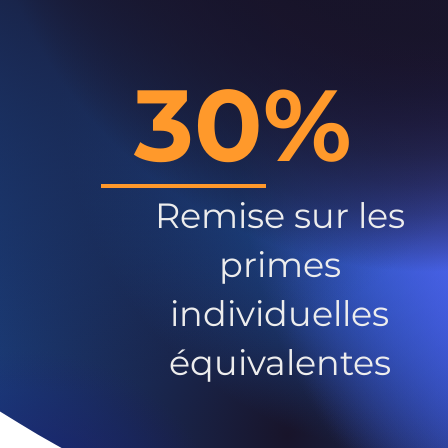
30%
Remise sur les
primes
individuelles
équivalentes