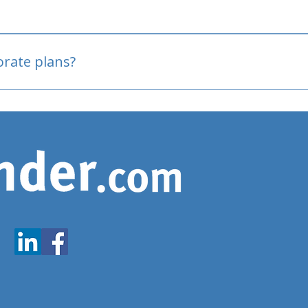
oved
porate plans?