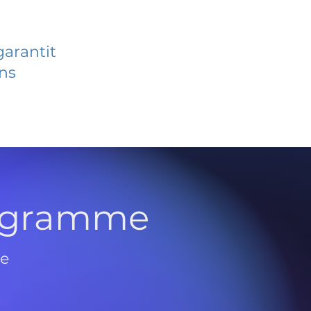
garantit
ans
rogramme
de