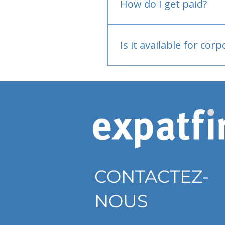
How do I get paid?
Bank or PayPal, once appr
Is it available for cor
Currently individual only
CONTACTEZ-
NOUS