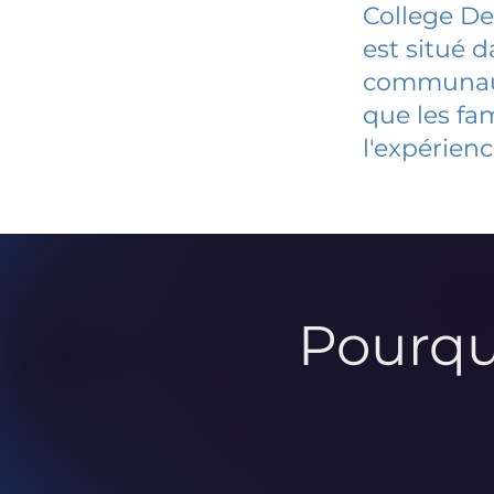
College D
est situé 
communauté
que les fa
l'expérienc
Pourqu