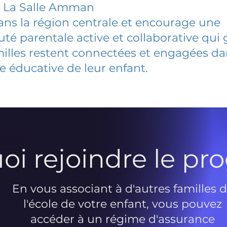
e La Salle Amman
dans la région centrale et encourage une
 parentale active et collaborative qui 
milles restent connectées et engagées d
e éducative de leur enfant.
oi rejoindre le p
En vous associant à d'autres familles 
l'école de votre enfant, vous pouvez
accéder à un régime d'assurance