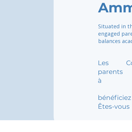
Amm
Situated in t
engaged pare
balances acad
Les
C
parents
à
bénéficiez 
Êtes-vous 