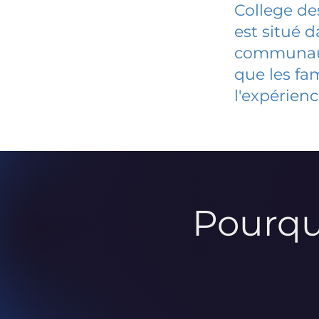
College de
est situé 
communauté
que les fa
l'expérienc
Pourqu