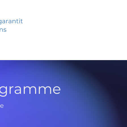
garantit
ans
rogramme
de