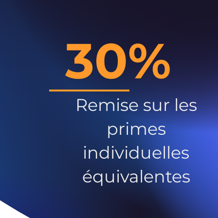
30%
Remise sur les
primes
individuelles
équivalentes