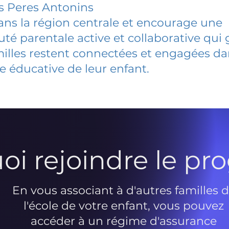
s Peres Antonins
dans la région centrale et encourage une
 parentale active et collaborative qui 
milles restent connectées et engagées d
e éducative de leur enfant.
oi rejoindre le p
En vous associant à d'autres familles 
l'école de votre enfant, vous pouvez
accéder à un régime d'assurance