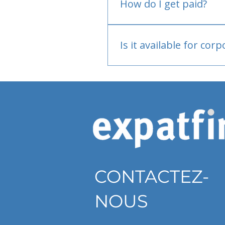
How do I get paid?
Bank or PayPal, once appr
Is it available for cor
Currently individual only
CONTACTEZ-
NOUS