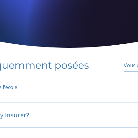
équemment posées
 l'école
y insurer?