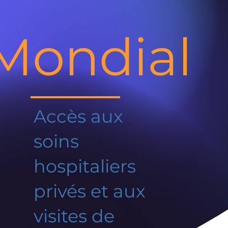
Mondial
Accès aux
soins
hospitaliers
privés et aux
visites de