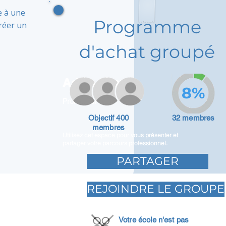
e à une
Programme
réer un
d'achat groupé
Adam Caar
8%
Promoteur
Objectif 400
32 membres
membres
Utilisez cet espace pour vous présenter et
partager votre parcours professionnel.
PARTAGER
REJOINDRE LE GROUPE
Votre école n'est pas