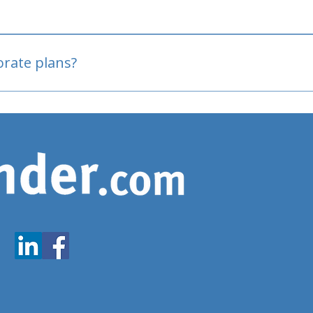
oved
porate plans?