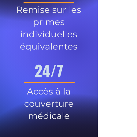
Remise sur les
primes
individuelles
équivalentes
24/7
Accès à la
couverture
médicale