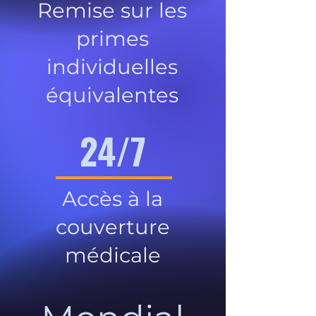
Remise sur les
primes
individuelles
équivalentes
24/7
Accès à la
couverture
médicale