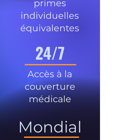
primes
individuelles
équivalentes
24/7
Accès à la
couverture
médicale
Mondial