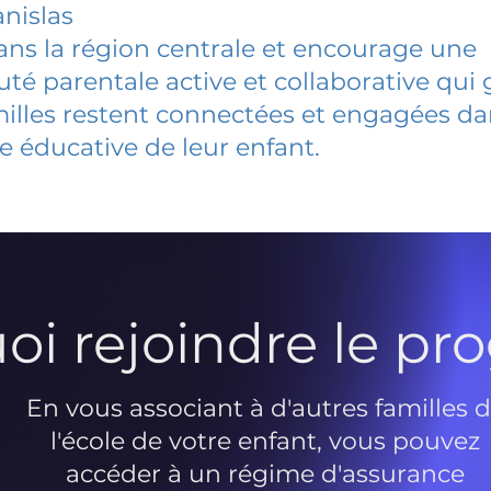
anislas
dans la région centrale et encourage une
 parentale active et collaborative qui 
milles restent connectées et engagées d
e éducative de leur enfant.
oi rejoindre le p
En vous associant à d'autres familles 
l'école de votre enfant, vous pouvez
accéder à un régime d'assurance