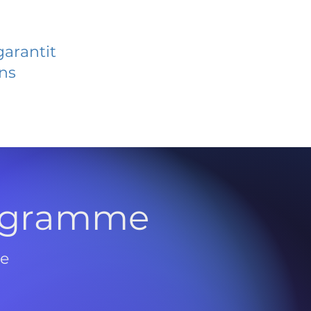
garantit
ans
rogramme
de