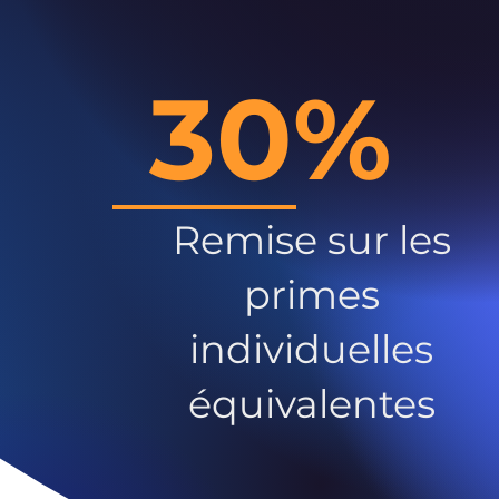
30%
Remise sur les
primes
individuelles
équivalentes