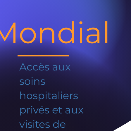
Mondial
Accès aux
soins
hospitaliers
privés et aux
visites de