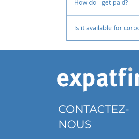
How do I get paid?
Bank or PayPal, once appr
Is it available for cor
Currently individual only
CONTACTEZ-
NOUS