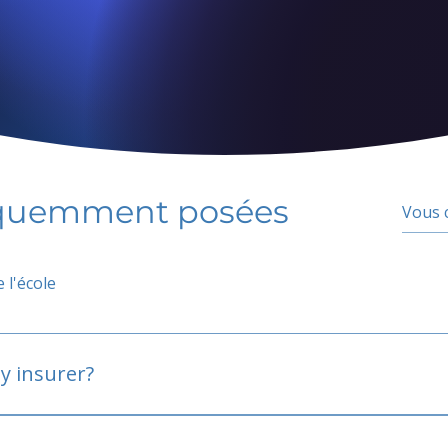
équemment posées
 l'école
y insurer?