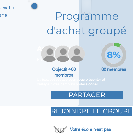
s with
Programme
ong
d'achat groupé
Adam Caar
8%
Promoteur
Objectif 400
32 membres
membres
Utilisez cet espace pour vous présenter et
partager votre parcours professionnel.
PARTAGER
REJOINDRE LE GROUPE
Votre école n'est pas