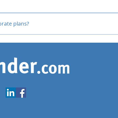
oved
porate plans?