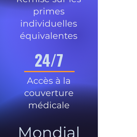
primes
individuelles
équivalentes
24/7
Accès à la
couverture
médicale
Mondial