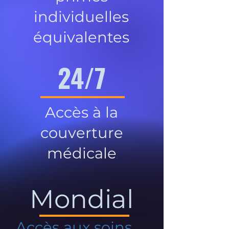
individuelles
équivalentes
24/7
Accès à la
couverture
médicale
Mondial
Accès aux soins