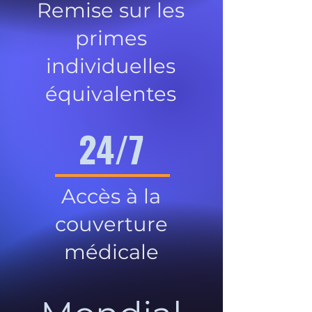
Remise sur les
primes
individuelles
équivalentes
24/7
Accès à la
couverture
médicale