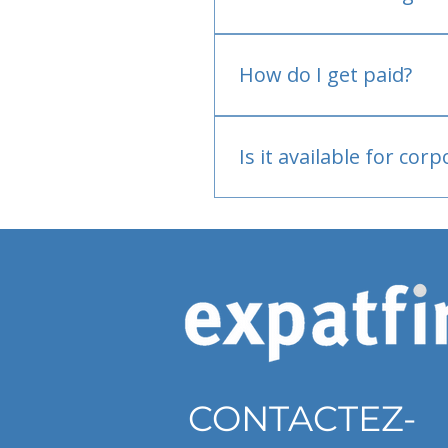
No.
How do I get paid?
Bank or PayPal, once appr
Is it available for cor
Currently individual only
CONTACTEZ-