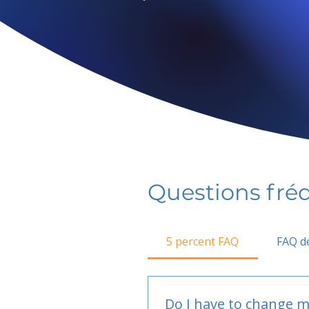
Questions fr
5 percent FAQ
FAQ de
Do I have to change m