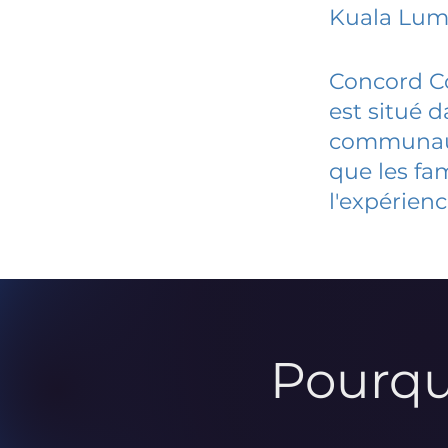
Kuala Lu
Concord Co
est situé 
communauté
que les fa
l'expérienc
Pourqu