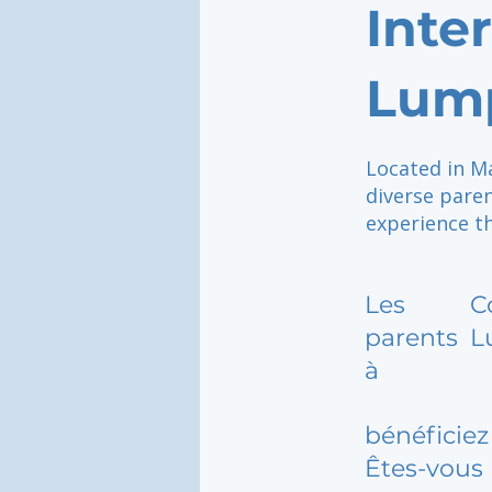
Inte
Lum
Located in Ma
diverse pare
experience t
Les
C
parents
L
à
bénéficiez 
Êtes-vous 