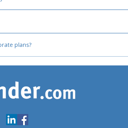
oved
porate plans?