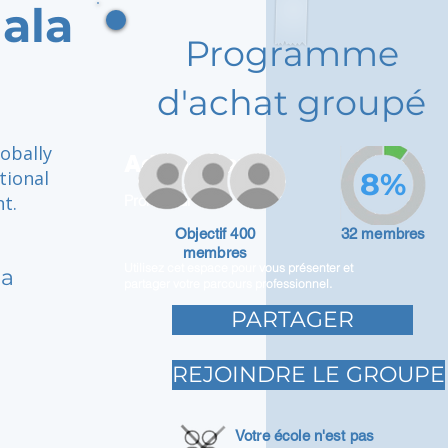
ala
Programme
d'achat groupé
lobally
Adam Caar
tional
8%
t.
Promoteur
Objectif 400
32 membres
membres
Utilisez cet espace pour vous présenter et
la
partager votre parcours professionnel.
PARTAGER
REJOINDRE LE GROUPE
Votre école n'est pas