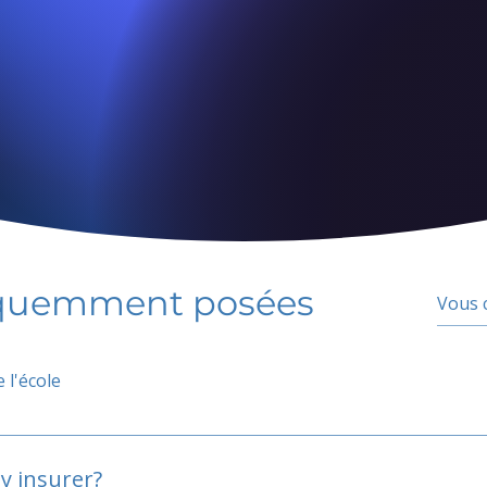
équemment posées
 l'école
y insurer?