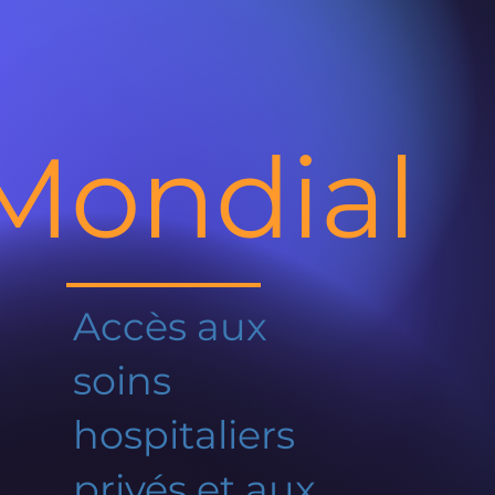
Mondial
Accès aux
soins
hospitaliers
privés et aux