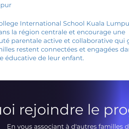
mpur
llege International School Kuala Lumpu
dans la région centrale et encourage une
 parentale active et collaborative qui 
milles restent connectées et engagées d
e éducative de leur enfant.
oi rejoindre le p
En vous associant à d'autres familles 