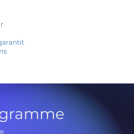
r
garantit
ans
rogramme
de