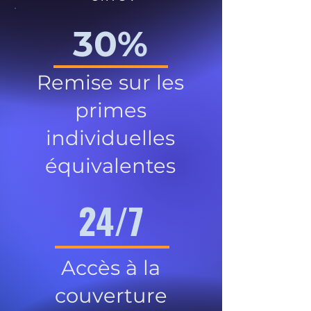
30%
Remise sur les
primes
individuelles
équivalentes
24/7
Accès à la
couverture