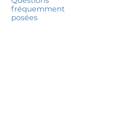
Questions
fréquemment
posées
5 percent FAQ
FAQ de l'école
Do I have to change
my insurer?
No.
How do I get paid?
Bank or PayPal, once approved
Is it available for