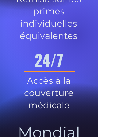
primes
individuelles
équivalentes
24/7
Accès à la
couverture
médicale
Mondial