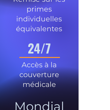
primes
individuelles
équivalentes
24/7
Accès à la
couverture
médicale
Mondial