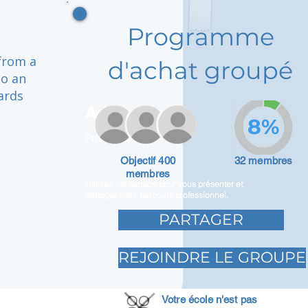
Programme
 from a
d'achat groupé
to an
ards
Adam Caar
8%
Promoteur
Objectif 400
32 membres
membres
Utilisez cet espace pour vous présenter et
partager votre parcours professionnel.
PARTAGER
REJOINDRE LE GROUPE
Votre école n'est pas