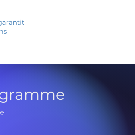
garantit
ans
rogramme
de