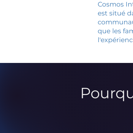
Cosmos Int
est situé 
communauté
que les fa
l'expérienc
Pourqu