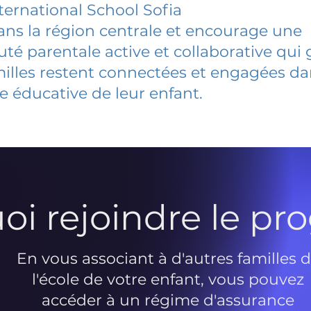
ernational School Sofia
dans la région centrale et encourage une
 parentale active et collaborative qui 
milles restent connectées et engagées d
e éducative de leur enfant.
oi rejoindre le p
En vous associant à d'autres familles 
l'école de votre enfant, vous pouvez
accéder à un régime d'assurance