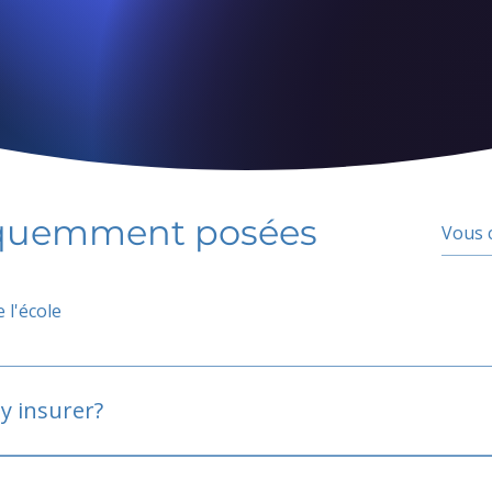
équemment posées
 l'école
y insurer?