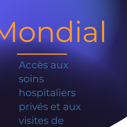
Mondial
Accès aux
soins
hospitaliers
privés et aux
visites de