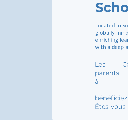
Scho
Located in So
globally min
enriching le
with a deep a
Les
C
parents
à
bénéficiez 
Êtes-vous 