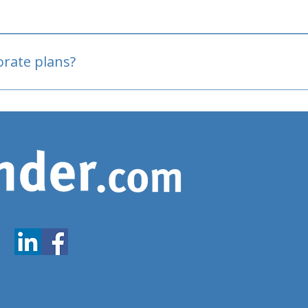
oved
porate plans?