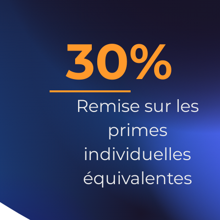
30%
Remise sur les
primes
individuelles
équivalentes