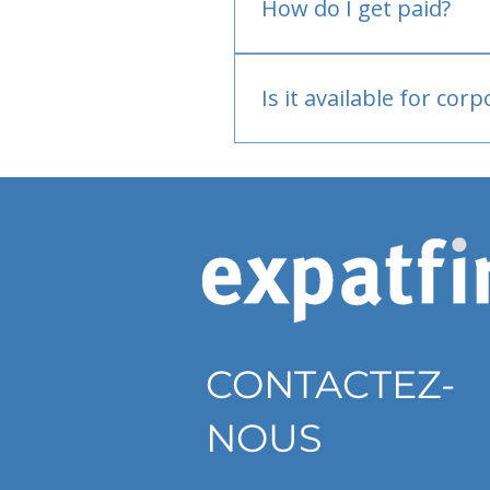
How do I get paid?
Bank or PayPal, once appr
Is it available for cor
Currently individual only
CONTACTEZ-
NOUS