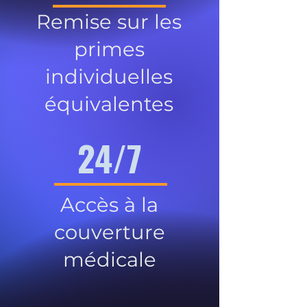
Remise sur les
primes
individuelles
équivalentes
24/7
Accès à la
couverture
médicale