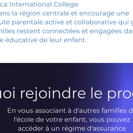
ca International College
dans la région centrale et encourage une
 parentale active et collaborative qui 
milles restent connectées et engagées d
e éducative de leur enfant.
oi rejoindre le p
En vous associant à d'autres familles 
l'école de votre enfant, vous pouvez
accéder à un régime d'assurance