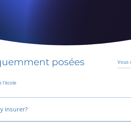
équemment posées
 l'école
y insurer?