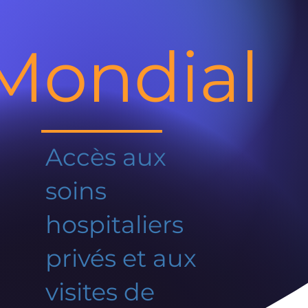
Mondial
Accès aux
soins
hospitaliers
privés et aux
visites de