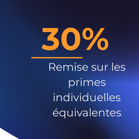
30%
Remise sur les
primes
individuelles
équivalentes