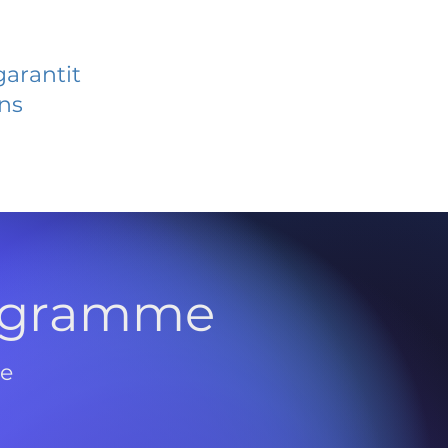
garantit
ans
rogramme
de