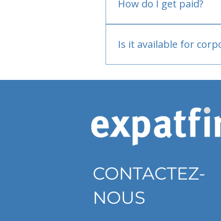
How do I get paid?
Bank or PayPal, once appr
Is it available for cor
Currently individual only
CONTACTEZ-
NOUS