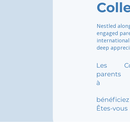
Coll
Nestled along
engaged pare
internationa
deep apprecia
Les
C
parents
à
bénéficiez 
Êtes-vous 