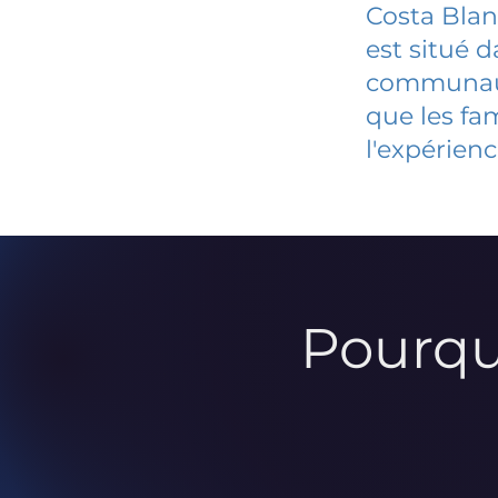
Costa Blan
est situé 
communauté
que les fa
l'expérienc
Pourqu