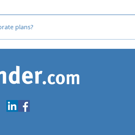
oved
porate plans?