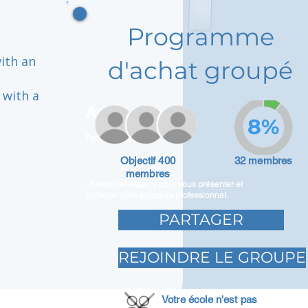
Programme
with an
d'achat groupé
 with a
Adam Caar
8%
Promoteur
Objectif 400
32 membres
membres
Utilisez cet espace pour vous présenter et
partager votre parcours professionnel.
PARTAGER
REJOINDRE LE GROUPE
Votre école n'est pas