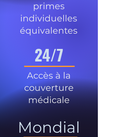
primes
individuelles
équivalentes
24/7
Accès à la
couverture
médicale
Mondial