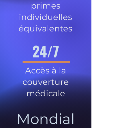
primes
individuelles
équivalentes
24/7
Accès à la
couverture
médicale
Mondial