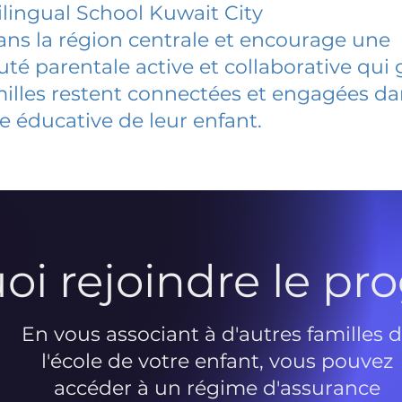
ingual School Kuwait City
dans la région centrale et encourage une
 parentale active et collaborative qui 
milles restent connectées et engagées d
e éducative de leur enfant.
oi rejoindre le p
En vous associant à d'autres familles 
l'école de votre enfant, vous pouvez
accéder à un régime d'assurance