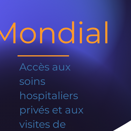
Mondial
Accès aux
soins
hospitaliers
privés et aux
visites de