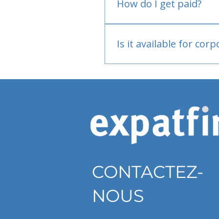
How do I get paid?
Bank or PayPal, once appr
Is it available for cor
Currently individual only
CONTACTEZ-
NOUS