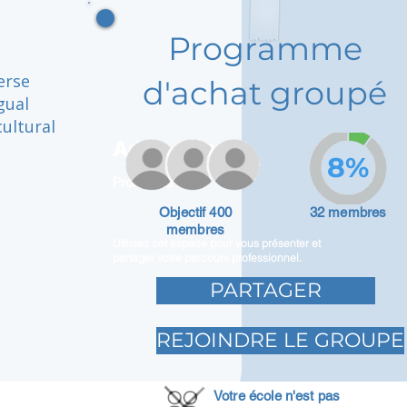
Programme
erse
d'achat groupé
gual
ultural
Adam Caar
8%
Promoteur
Objectif 400
32 membres
membres
Utilisez cet espace pour vous présenter et
partager votre parcours professionnel.
PARTAGER
REJOINDRE LE GROUPE
Votre école n'est pas