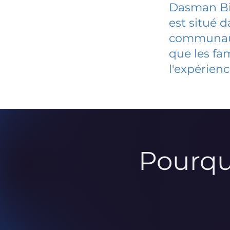
Dasman Bil
est situé 
communauté
que les fa
l'expérienc
Pourqu