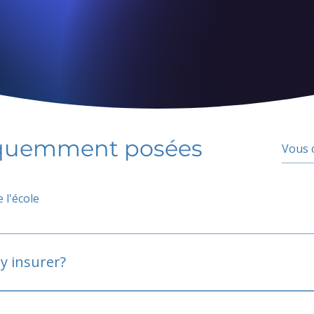
équemment posées
 l'école
y insurer?