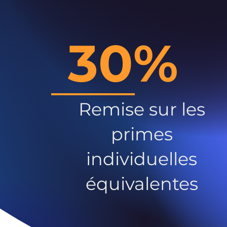
30%
Remise sur les
primes
individuelles
équivalentes