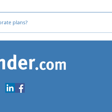
oved
porate plans?