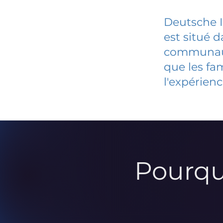
Deutsche In
est situé 
communauté
que les fa
l'expérienc
Pourqu