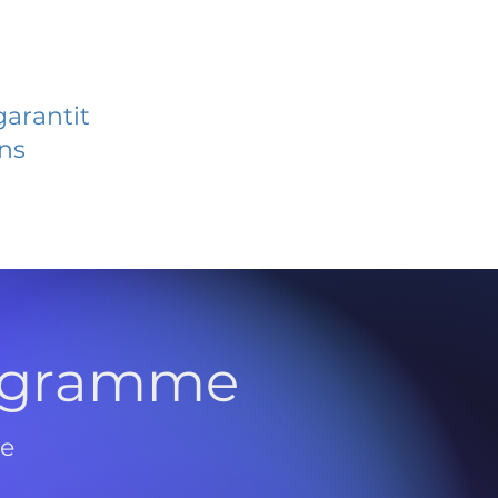
garantit
ans
rogramme
de