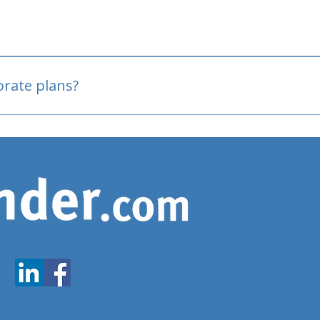
oved
porate plans?