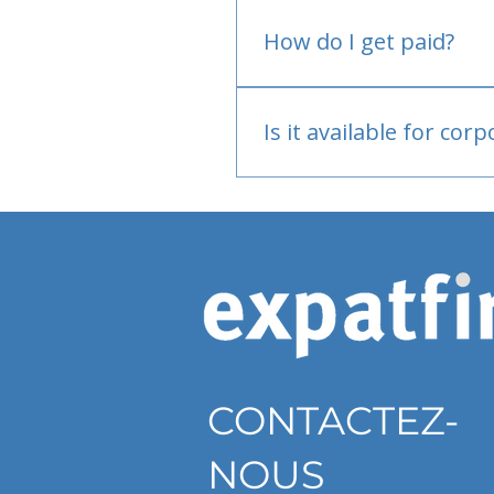
No.
How do I get paid?
Bank or PayPal, once appr
Is it available for cor
Currently individual only
CONTACTEZ-
NOUS