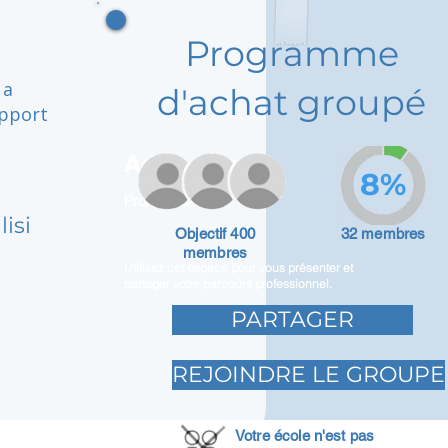
Programme
 a
d'achat groupé
upport
Adam Caar
8%
Promoteur
isi
Objectif 400
32 membres
membres
Utilisez cet espace pour vous présenter et
partager votre parcours professionnel.
PARTAGER
REJOINDRE LE GROUPE
Votre école n'est pas