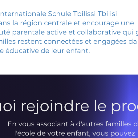
ternationale Schule Tbilissi Tbilisi
dans la région centrale et encourage une
 parentale active et collaborative qui 
milles restent connectées et engagées d
e éducative de leur enfant.
oi rejoindre le p
En vous associant à d'autres familles 
l'école de votre enfant, vous pouvez