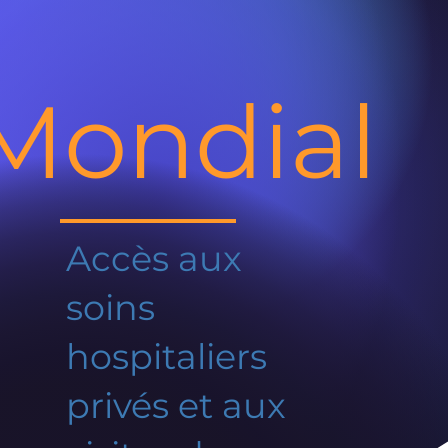
Mondial
Accès aux
soins
hospitaliers
privés et aux