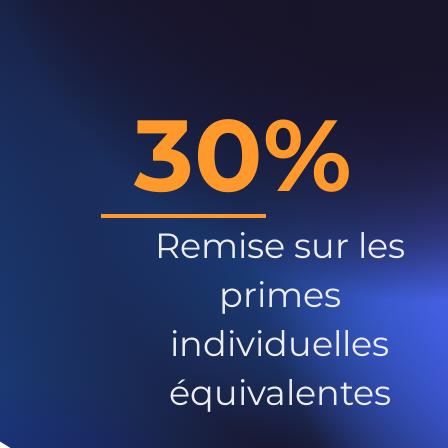
30%
Remise sur les
primes
individuelles
équivalentes