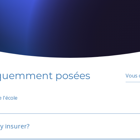
équemment posées
 l'école
y insurer?