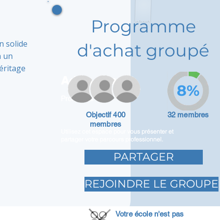
Programme
n solide
d'achat groupé
à un
éritage
Adam Caar
8%
Promoteur
Objectif 400
32 membres
membres
Utilisez cet espace pour vous présenter et
partager votre parcours professionnel.
PARTAGER
REJOINDRE LE GROUPE
Votre école n'est pas