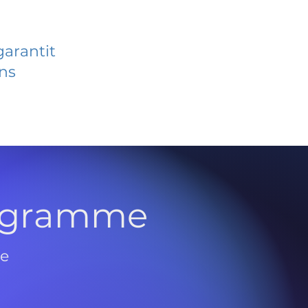
garantit
ans
rogramme
de