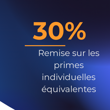
30%
Remise sur les
primes
individuelles
équivalentes