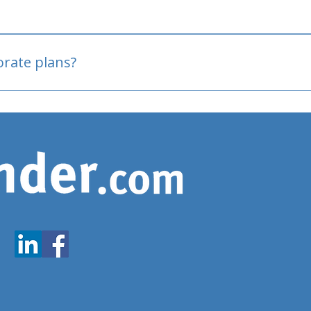
oved
porate plans?