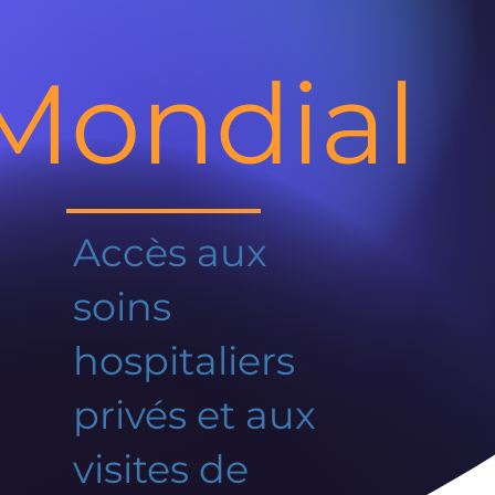
Mondial
Accès aux
soins
hospitaliers
privés et aux
visites de