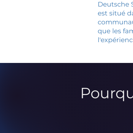
Deutsche 
est situé 
communauté
que les fa
l'expérienc
Pourqu