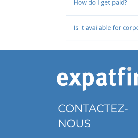
How do I get paid?
Bank or PayPal, once appr
Is it available for cor
Currently individual only
CONTACTEZ-
NOUS