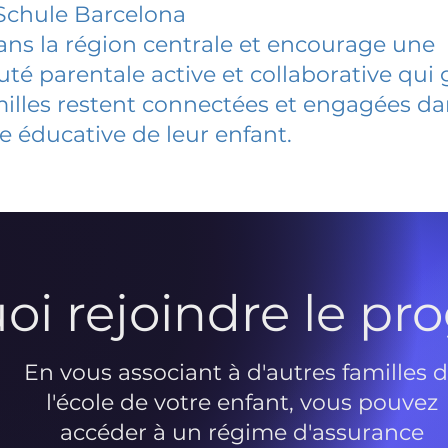
Schule Barcelona
dans la région centrale et encourage une
 parentale active et collaborative qui 
milles restent connectées et engagées d
e éducative de leur enfant.
oi rejoindre le p
En vous associant à d'autres familles 
l'école de votre enfant, vous pouvez
accéder à un régime d'assurance