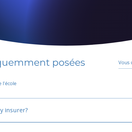
équemment posées
 l'école
y insurer?