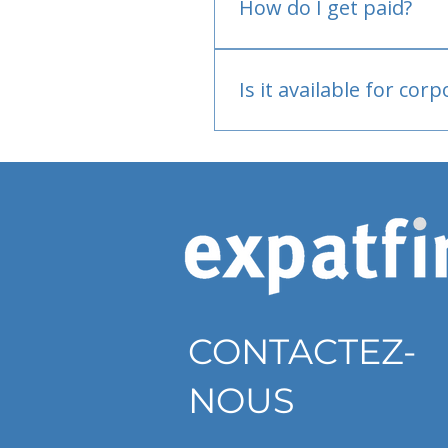
How do I get paid?
Bank or PayPal, once appr
Is it available for cor
Currently individual only
CONTACTEZ-
NOUS