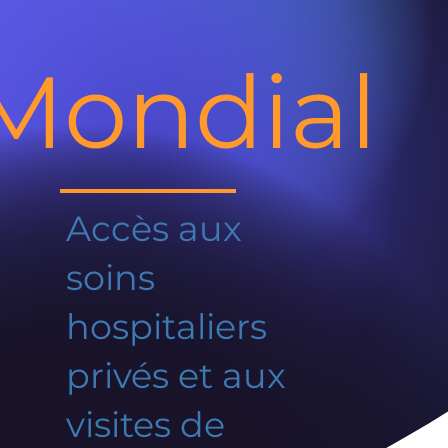
Mondial
Accès aux
soins
hospitaliers
privés et aux
visites de