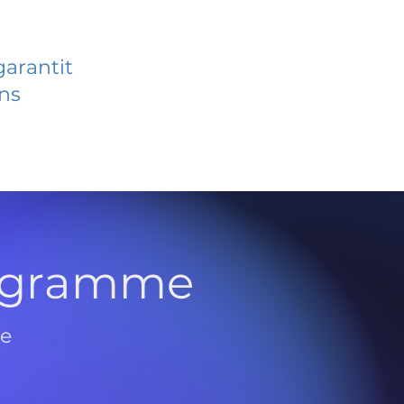
garantit
ans
rogramme
de