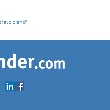
oved
porate plans?