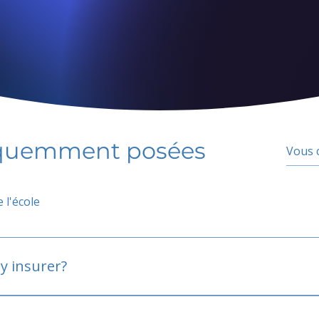
équemment posées
 l'école
y insurer?