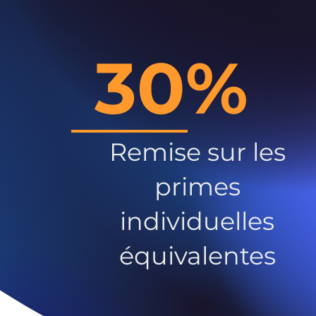
30%
Remise sur les
primes
individuelles
équivalentes