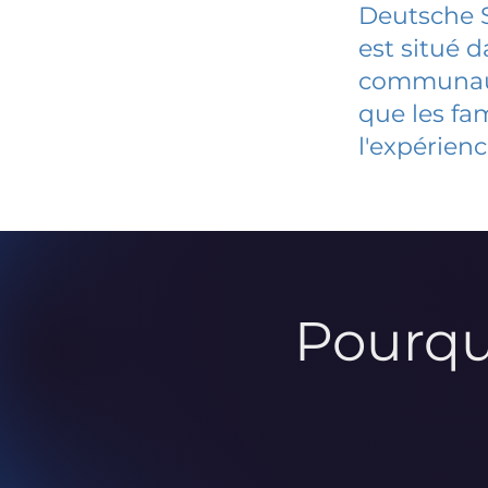
Deutsche 
est situé 
communauté
que les fa
l'expérienc
Pourqu