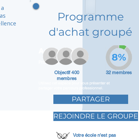
 a
Programme
as
llence
d'achat groupé
Adam Caar
8%
Promoteur
Objectif 400
32 membres
membres
Utilisez cet espace pour vous présenter et
partager votre parcours professionnel.
PARTAGER
REJOINDRE LE GROUPE
Votre école n'est pas