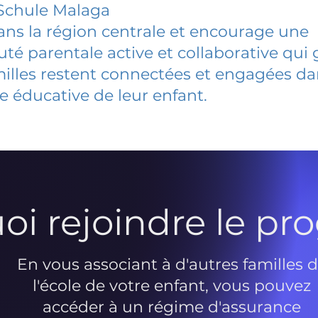
Schule Malaga
dans la région centrale et encourage une
 parentale active et collaborative qui 
milles restent connectées et engagées d
e éducative de leur enfant.
oi rejoindre le p
En vous associant à d'autres familles 
l'école de votre enfant, vous pouvez
accéder à un régime d'assurance