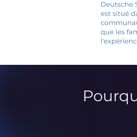
Deutsche 
est situé 
communauté
que les fa
l'expérienc
Pourqu