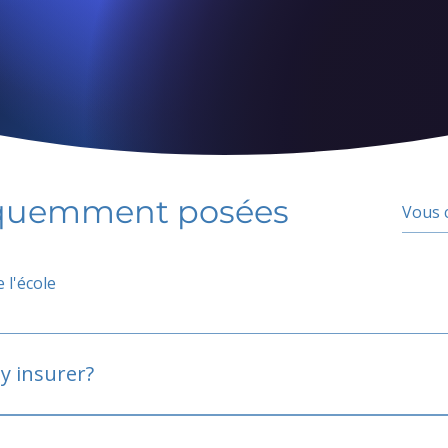
équemment posées
 l'école
y insurer?