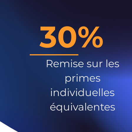
30%
Remise sur les
primes
individuelles
équivalentes