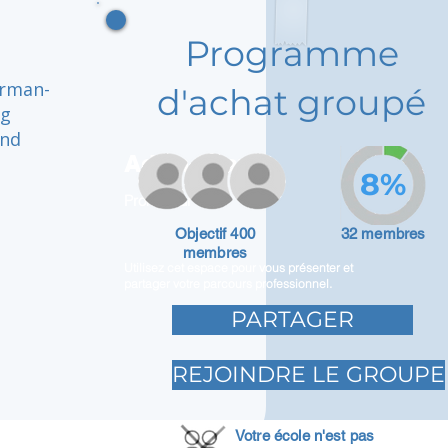
Programme
erman-
d'achat groupé
ng
and
Adam Caar
8%
Promoteur
Objectif 400
32 membres
membres
Utilisez cet espace pour vous présenter et
partager votre parcours professionnel.
PARTAGER
REJOINDRE LE GROUPE
Votre école n'est pas