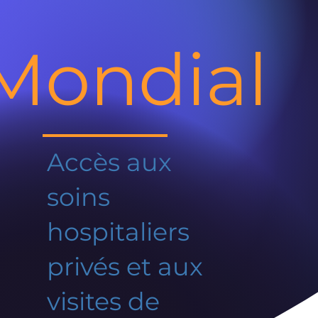
Mondial
Accès aux
soins
hospitaliers
privés et aux
visites de