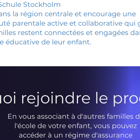
Schule Stockholm
dans la région centrale et encourage une
 parentale active et collaborative qui 
milles restent connectées et engagées d
e éducative de leur enfant.
oi rejoindre le p
En vous associant à d'autres familles 
l'école de votre enfant, vous pouvez
accéder à un régime d'assurance