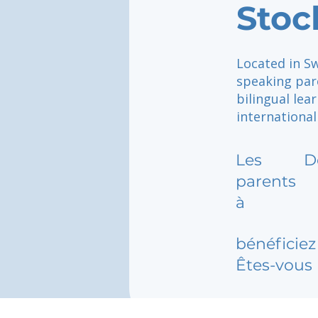
Sto
Located in Sw
speaking par
bilingual le
international
Les
D
parents
à
bénéficiez 
Êtes-vous 