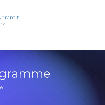
garantit
ans
rogramme
de