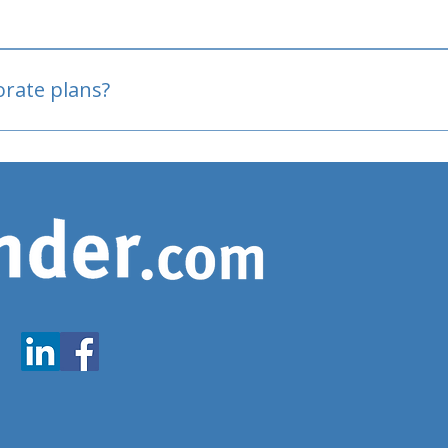
oved
porate plans?