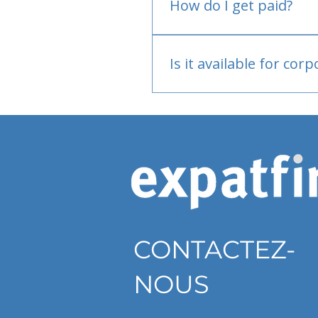
How do I get paid?
Bank or PayPal, once appr
Is it available for cor
Currently individual only
CONTACTEZ-
NOUS