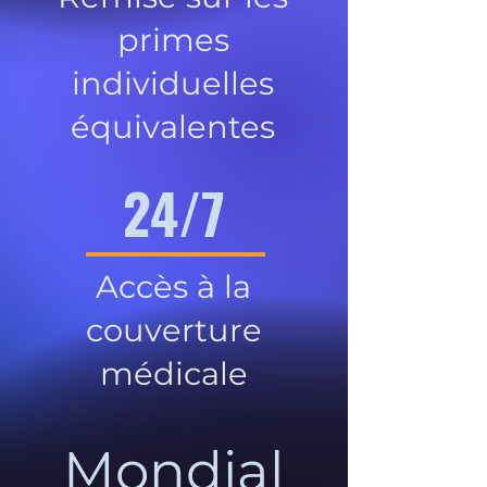
primes
individuelles
équivalentes
24/7
Accès à la
couverture
médicale
Mondial