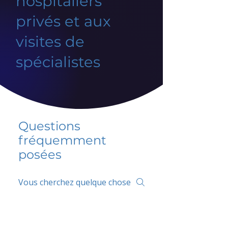
hospitaliers
privés et aux
visites de
spécialistes
Questions
fréquemment
posées
5 percent FAQ
FAQ de l'école