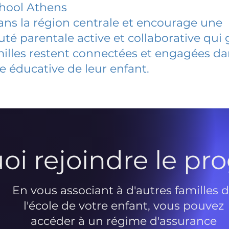
hool Athens
dans la région centrale et encourage une
 parentale active et collaborative qui 
milles restent connectées et engagées d
e éducative de leur enfant.
oi rejoindre le p
En vous associant à d'autres familles 
l'école de votre enfant, vous pouvez
accéder à un régime d'assurance