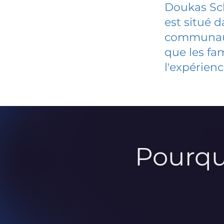
Doukas Sc
est situé 
communauté
que les fa
l'expérienc
Pourqu