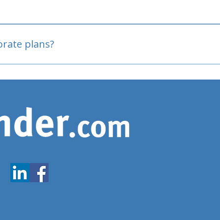
oved
porate plans?