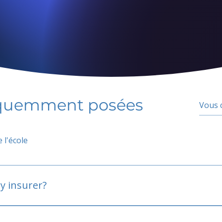
équemment posées
 l'école
y insurer?