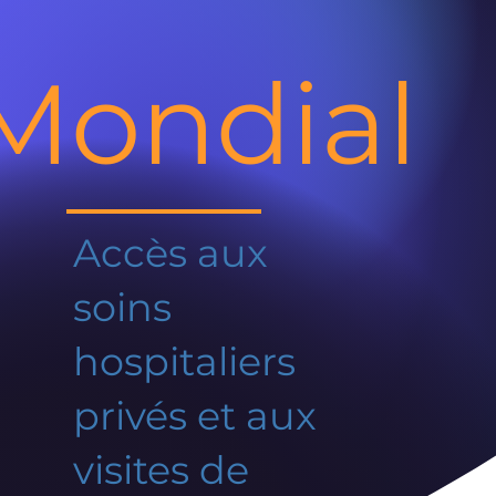
Mondial
Accès aux
soins
hospitaliers
privés et aux
visites de