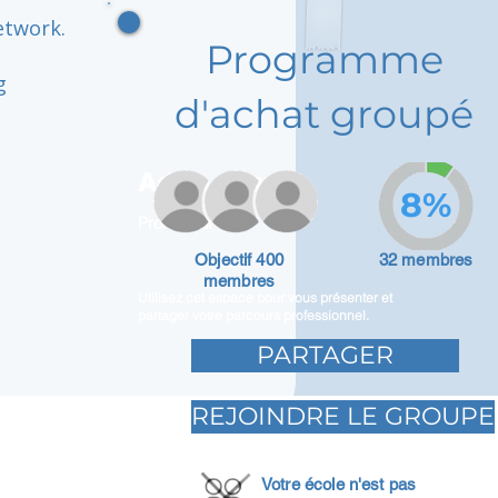
etwork.
Programme
g
d'achat groupé
Adam Caar
8%
Promoteur
Objectif 400
32 membres
membres
Utilisez cet espace pour vous présenter et
partager votre parcours professionnel.
PARTAGER
REJOINDRE LE GROUPE
Votre école n'est pas