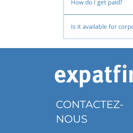
How do I get paid?
Bank or PayPal, once appr
Is it available for cor
Currently individual only
CONTACTEZ-
NOUS