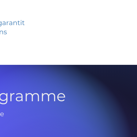
garantit
ans
rogramme
de