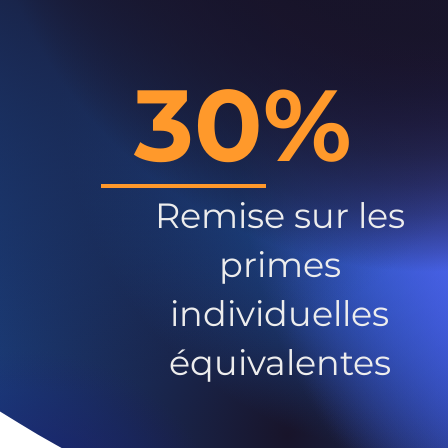
30%
Remise sur les
primes
individuelles
équivalentes