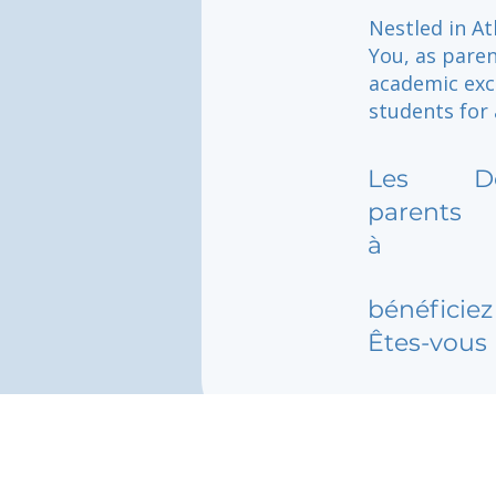
Nestled in At
You, as paren
academic exce
students for 
Les
D
parents
à
bénéficiez 
Êtes-vous 